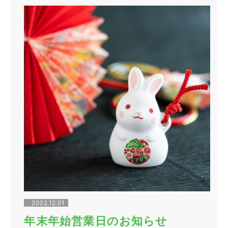
ス
マ
ス
の
ス
マ
ホ
壁
紙
プ
レ
ゼ
ン
ト！”
2022.12.01
年末年始営業日のお知らせ