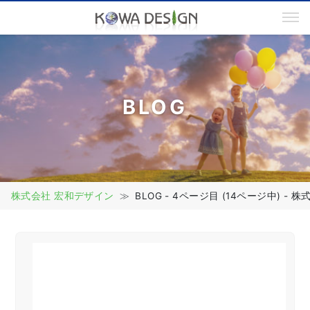
電
03-5817-5855（代）
お問い合わせ
話
番
号
BLOG
株式会社 宏和デザイン
BLOG - 4ページ目 (14ページ中) -