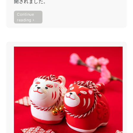
開されました。
Continue
“「東
reading
京
カ
イ
シ
ャ
ハ
ッ
ケ
ン
伝！」
業
界
PR
動
画
が
公
開
さ
れ