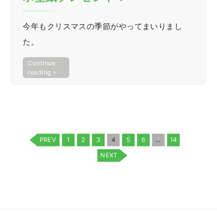
今年もクリスマスの季節がやってまいりまし
た。
Continue
“Merry
reading
Christmas★12
月
の
ス
投
マ
稿
ホ
の
壁
PREV
1
2
3
4
5
6
…
14
紙
ペ
プ
NEXT
ー
レ
ゼ
ジ
ン
送
ト！”
り