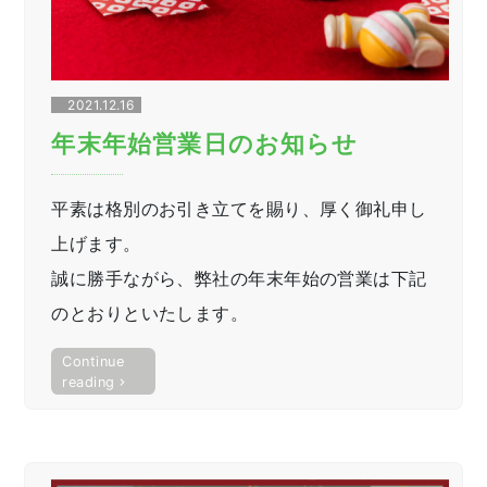
ま
し
た”
2021.12.16
年末年始営業日のお知らせ
平素は格別のお引き立てを賜り、厚く御礼申し
上げます。
誠に勝手ながら、弊社の年末年始の営業は下記
のとおりといたします。
Continue
“年
reading
末
年
始
営
業