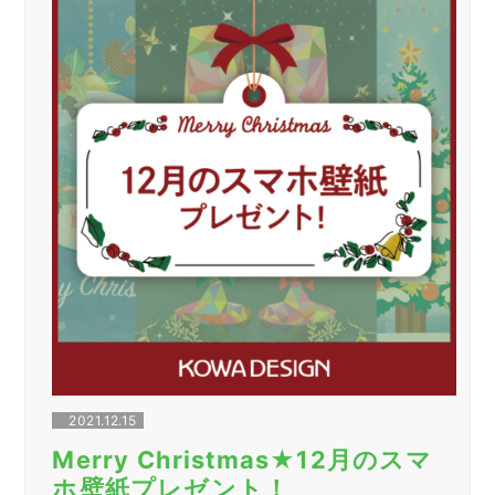
日
の
お
知
ら
せ”
2021.12.15
Merry Christmas★12月のスマ
ホ壁紙プレゼント！