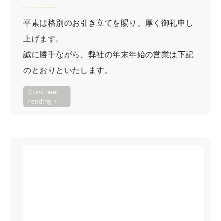
平素は格別のお引き立てを賜り、厚く御礼申し
上げます。
誠に勝手ながら、弊社の年末年始の営業は下記
のとおりといたします。
Continue
“年
reading
末
年
始
営
業
日
の
お
知
ら
せ”