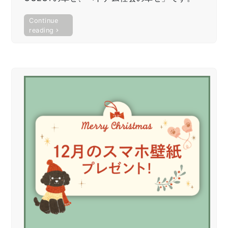
Continue
“KOWA
reading
Vietnam
で
ボ
ラ
ン
テ
ィ
ア
活
動
を
行
い
ま
し
た”