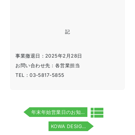
記
事業撤退日：2025年2月28日
お問い合わせ先：各営業担当
TEL：03-5817-5855
投
view_list
PREV
年末年始営業日のお知…
稿
ナ
NEXT
KOWA DESIG…
ビ