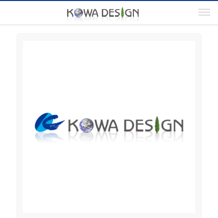
電
03-5817-5855（代）
お問い合わせ
話
番
号