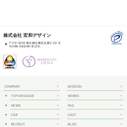
ゲ
ー
シ
ョ
ン
株式会社 宏和デザイン
所
〒110-0016 東京都台東区台東2-32-9
在
KOWA DESIGN BLDG.
地
COMPANY
MISSION
TOP MESSAGE
WORKS
NEWS
FAQ
CSR
CAST
RECRUIT
BLOG