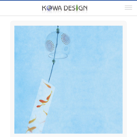
電
03-5817-5855（代）
お問い合わせ
話
番
号