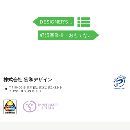
投
view_list
PREV
DESIGNER’S…
稿
ナ
NEXT
経済産業省・おもてな…
ビ
ゲ
ー
シ
ョ
ン
株式会社 宏和デザイン
所
〒110-0016 東京都台東区台東2-32-9
在
KOWA DESIGN BLDG.
地